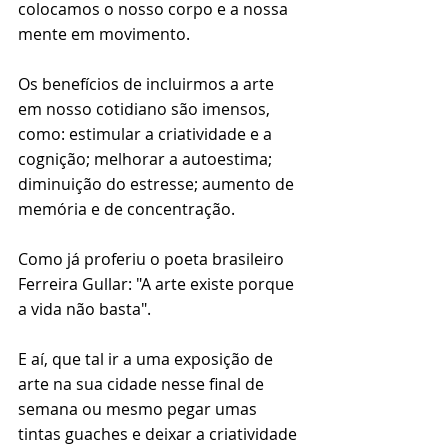
colocamos o nosso corpo e a nossa 
mente em movimento. 
⠀⠀⠀⠀⠀⠀⠀⠀⠀⠀⠀⠀⠀⠀⠀⠀⠀
Os benefícios de incluirmos a arte 
em nosso cotidiano são imensos, 
como: estimular a criatividade e a 
cognição; melhorar a autoestima; 
diminuição do estresse; aumento de 
memória e de concentração.
Como já proferiu o poeta brasileiro 
Ferreira Gullar: "A arte existe porque 
a vida não basta". ⠀⠀⠀⠀
⠀⠀⠀⠀⠀⠀⠀⠀⠀⠀⠀⠀⠀
E aí, que tal ir a uma exposição de 
arte na sua cidade nesse final de 
semana ou mesmo pegar umas 
tintas guaches e deixar a criatividade 