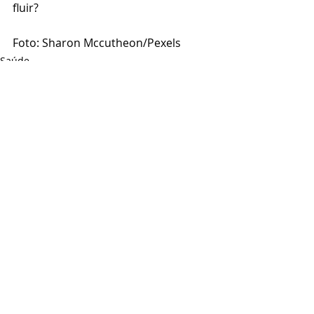
fluir?
Foto: Sharon Mccutheon/Pexels 
Saúde
Posts recentes
Ver tudo