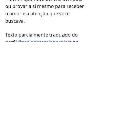
ou provar a si mesmo para receber 
o amor e a atenção que você 
buscava.
Texto parcialmente traduzido do 
perfil 
@realdepressionproject
 no 
Instagram.
Imagem: Kat Jayne
Psicanálise
Freud
Criança ferida
compulsão à repetição
Trauma
Infância
Breuer
Destaque
Autoconhecimento
Saúde