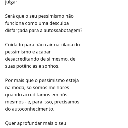
julgar.
⠀⠀⠀⠀⠀⠀⠀⠀⠀⠀
Será que o seu pessimismo não 
funciona como uma desculpa 
disfarçada para a autossabotagem?
⠀⠀⠀⠀⠀⠀⠀⠀⠀⠀
Cuidado para não cair na cilada do 
pessimismo e acabar 
desacreditando de si mesmo, de 
suas potências e sonhos.
⠀⠀⠀⠀⠀⠀⠀⠀⠀⠀
Por mais que o pessimismo esteja 
na moda, só somos melhores 
quando acreditamos em nós 
mesmos - e, para isso, precisamos 
do autoconhecimento.
Quer aprofundar mais o seu 