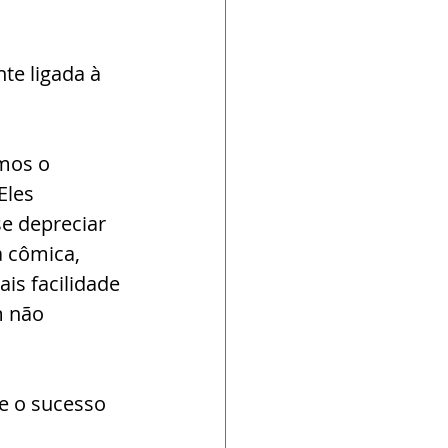
te ligada à 
mos o 
Eles 
e depreciar 
 cômica, 
is facilidade 
m não 
 e o sucesso 