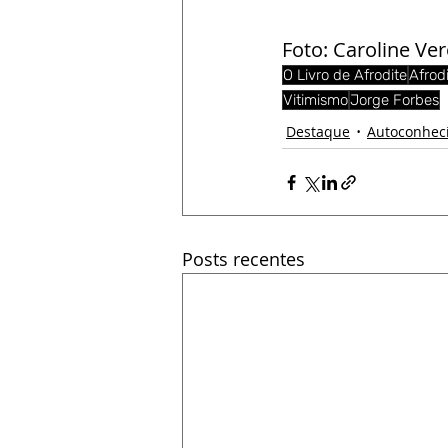
Foto: Caroline Ve
O Livro de Afrodite
Afrod
Vitimismo
Jorge Forbes
Destaque
Autoconhec
Posts recentes