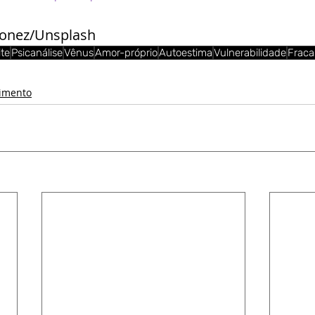
ronez/Unsplash
ite
Psicanálise
Vênus
Amor-próprio
Autoestima
Vulnerabilidade
Fraca
imento