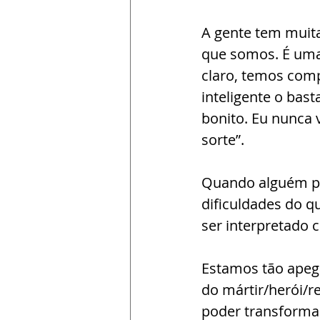
A gente tem muita
que somos. É uma
claro, temos com
inteligente o bas
bonito. Eu nunca 
sorte”.
Quando alguém per
dificuldades do qu
ser interpretado
Estamos tão apega
do mártir/herói/re
poder transforma