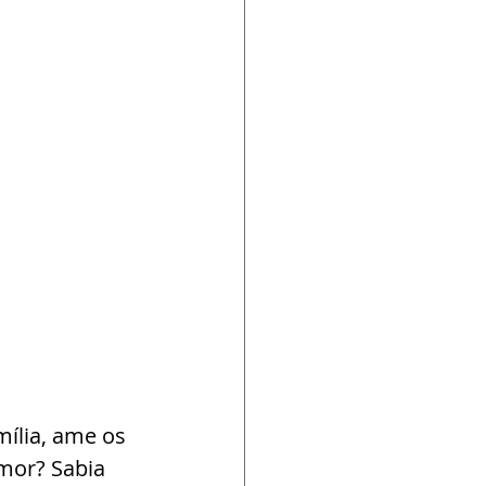
ília, ame os 
amor? Sabia 