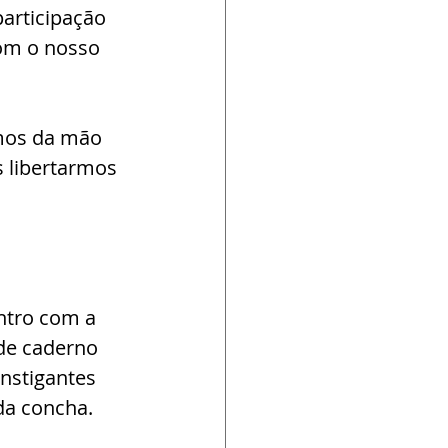
articipação 
om o nosso 
mos da mão 
s libertarmos 
ntro com a 
ade caderno 
instigantes 
da concha.