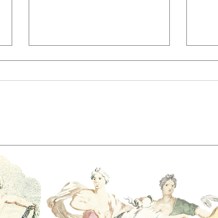
Rastreando os Deuses: A
Pare
Jornada Mitopoética para o
Mes
Autoconhecimento
Aut
Rees