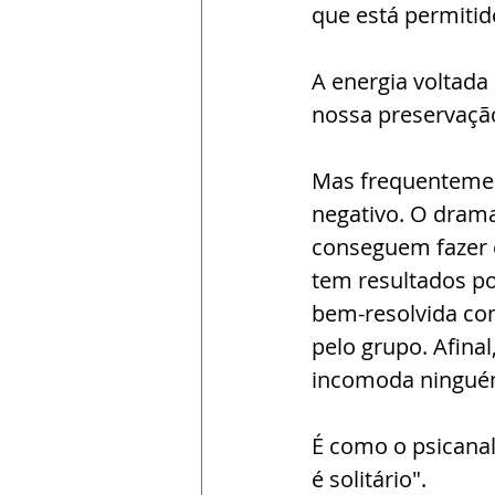
que está permitid
A energia voltada 
nossa preservação
Mas frequentemen
negativo. O drama
conseguem fazer 
tem resultados po
bem-resolvida com
pelo grupo. Afina
incomoda ninguém
É como o psicanali
é solitário".