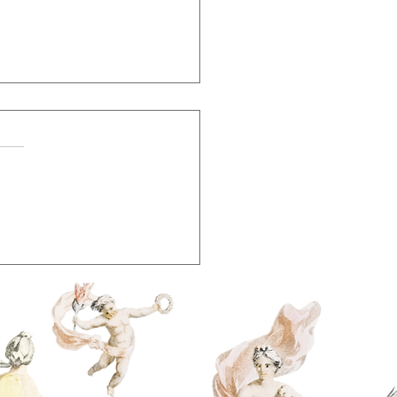
 de Sabotar a Si
mo: Como Vencer a
ossabotagem e
crever Sua História