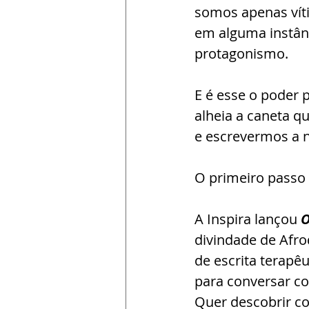
somos apenas vít
em alguma instân
protagonismo.
E é esse o pode
alheia a caneta qu
e escrevermos a n
O primeiro passo 
A Inspira lançou 
O
divindade de Afro
de escrita terapêu
para conversar co
Quer descobrir c