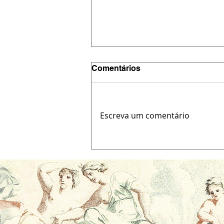
Comentários
Escreva um comentário
Por que sua mente não
sustenta o foco (e como
sair da estagnação com
meditação guiada)