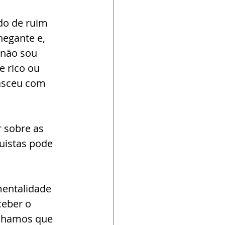
do de ruim 
egante e, 
não sou 
 rico ou 
nasceu com 
 sobre as 
quistas pode 
mentalidade 
ceber o 
chamos que 