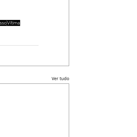
sso
Vítima
Ver tudo