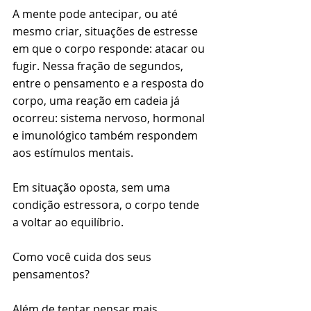
A mente pode antecipar, ou até 
mesmo criar, situações de estresse 
em que o corpo responde: atacar ou 
fugir. Nessa fração de segundos, 
entre o pensamento e a resposta do 
corpo, uma reação em cadeia já 
ocorreu: sistema nervoso, hormonal 
e imunológico também respondem 
aos estímulos mentais. 
⠀⠀⠀⠀⠀⠀⠀⠀⠀⠀⠀⠀⠀⠀⠀⠀⠀⠀⠀⠀⠀
Em situação oposta, sem uma 
condição estressora, o corpo tende 
a voltar ao equilíbrio. 
⠀⠀⠀⠀⠀⠀⠀⠀⠀⠀⠀⠀⠀⠀⠀⠀⠀⠀⠀⠀⠀
Como você cuida dos seus 
pensamentos?
⠀⠀⠀⠀⠀⠀⠀⠀⠀⠀⠀⠀⠀⠀⠀⠀⠀⠀⠀⠀⠀
Além de tentar pensar mais 