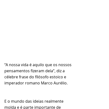
“A nossa vida é aquilo que os nossos 
pensamentos fizeram dela”, diz a 
célebre frase do filósofo estoico e 
imperador romano Marco Aurélio. 
⠀⠀⠀⠀⠀⠀⠀⠀⠀⠀⠀⠀⠀⠀⠀⠀⠀⠀⠀⠀⠀⠀⠀
⠀⠀⠀⠀⠀⠀
E o mundo das ideias realmente 
molda e é parte importante de 