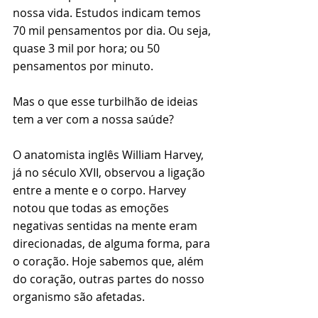
nossa vida. Estudos indicam temos 
70 mil pensamentos por dia. Ou seja, 
quase 3 mil por hora; ou 50 
pensamentos por minuto.
⠀⠀⠀⠀⠀⠀⠀⠀⠀⠀⠀⠀⠀⠀⠀⠀⠀⠀⠀⠀⠀
Mas o que esse turbilhão de ideias 
tem a ver com a nossa saúde?
⠀⠀⠀⠀⠀⠀⠀⠀⠀⠀⠀⠀⠀⠀⠀⠀⠀⠀⠀⠀⠀
O anatomista inglês William Harvey, 
já no século XVII, observou a ligação 
entre a mente e o corpo. Harvey 
notou que todas as emoções 
negativas sentidas na mente eram 
direcionadas, de alguma forma, para 
o coração. Hoje sabemos que, além 
do coração, outras partes do nosso 
organismo são afetadas. 
⠀⠀⠀⠀⠀⠀⠀⠀⠀⠀⠀⠀⠀⠀⠀⠀⠀⠀⠀⠀⠀