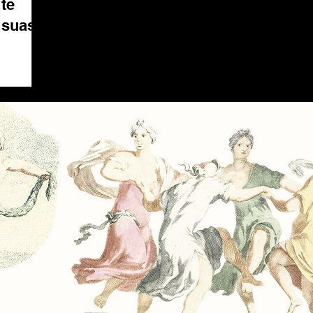
te
 suas