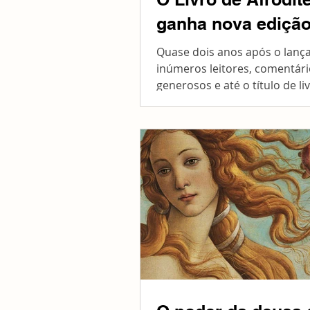
ganha nova ediçã
Quase dois anos após o lanç
inúmeros leitores, comentár
generosos e até o título de li
seller no Clube de Autores , O.