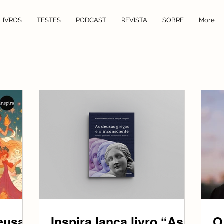
LIVROS
TESTES
PODCAST
REVISTA
SOBRE
More
eusa
Inspira lança livro “As
O