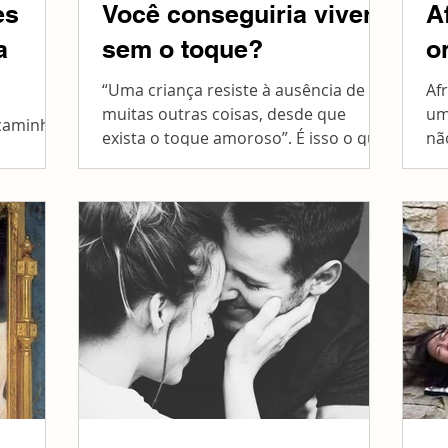
es
Você conseguiria viver
A
a
sem o toque?
o
“Uma criança resiste à ausência de
Af
muitas outras coisas, desde que
um
 caminho
exista o toque amoroso”. É isso o que
nã
defende o pesquisador Armando...
mu
vidões