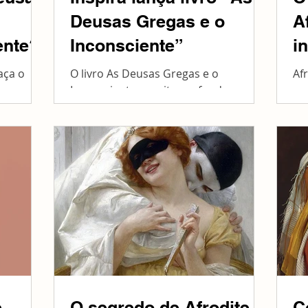
Deusas Gregas e o
A
ente?
Inconsciente”
i
aça o
O livro As Deusas Gregas e o
Af
usa na
Inconsciente: escrita profunda e
co
e!
narrativas míticas, acaba de ser
da
lançado!
se
e
O segredo de Afrodite
C