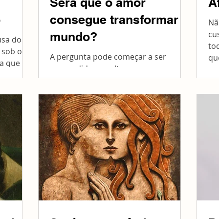
Será que o amor
A
o
consegue transformar o
Nã
cu
mundo?
usa do
to
 sob o
A pergunta pode começar a ser
qu
la que
respondida ao voltarmos nossa
..
perspectiva no tempo: para o início da
civilização. As primeiras imagens
que...