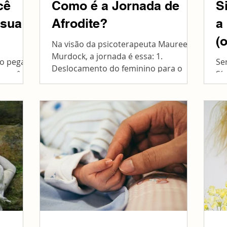
cê
Como é a Jornada de
S
 sua
Afrodite?
a
(
Na visão da psicoterapeuta Maureen
Murdock, a jornada é essa: 1.
do pegar
Se
Deslocamento do feminino para o
 você já
Sí
masculino 2. Caminho de provações 3.
, existe
Mo
A...
po
da.