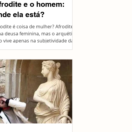
frodite e o homem:
nde ela está?
rodite é coisa de mulher? Afrodite é
a deusa feminina, mas o arquétipo
o vive apenas na subjetividade das
lheres. Lembra?...