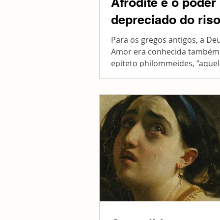
Afrodite e o poder
depreciado do ris
Para os gregos antigos, a De
Amor era conhecida também
epíteto philommeides, “aque
ama o riso”. É fácil perceber a.