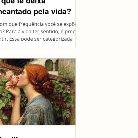
 que te deixa
ncantado pela vida?
com que frequência você se expõe a
o? Para a vida ter sentido, é preciso
ntir. Essa pode ser categorizada
mo a regra de ouro do...