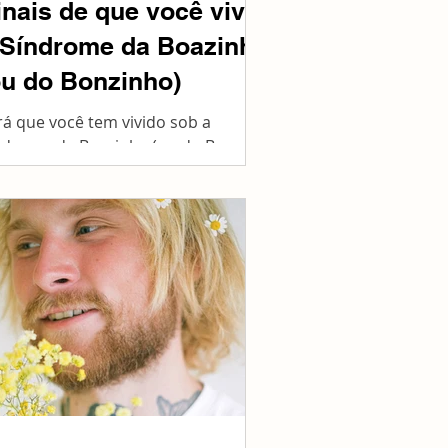
inais de que você vive
 Síndrome da Boazinha
ou do Bonzinho)
rá que você tem vivido sob a
ndrome da Boazinha (ou do Bom
ço)? Separamos alguns sinais que
dem te ajudar a descobrir. Sinais
..