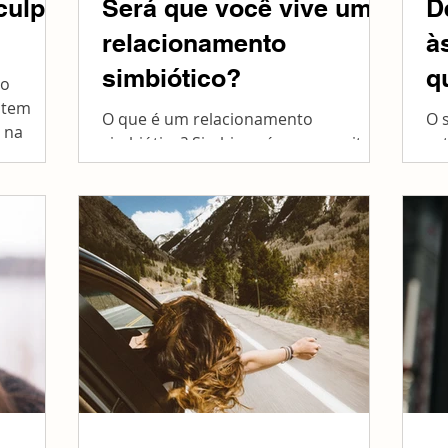
culpa:
Será que você vive um
D
relacionamento
à
simbiótico?
q
ão
 tem
O que é um relacionamento
O 
 na
simbiótico? Simbiose é um conceito
es
te do
da Biologia que define a associação de
pa
dois ou mais seres de espécies...
da 