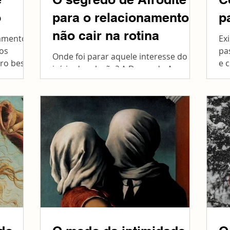
o
para o relacionamento
p
não cair na rotina
amento,
Ex
ios
pa
Onde foi parar aquele interesse do
vro best-
e c
início da relação? A Deusa do Amor te
..
ch
ajuda a reencontrá-lo.