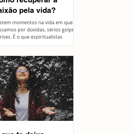
aixão pela vida?
istem momentos na vida em que
ssamos por dúvidas, sérios golpes
rises. É o que espiritualistas
amam de "a noite escura da alma".