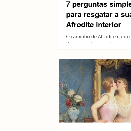
7 perguntas simpl
para resgatar a su
Afrodite interior
O caminho de Afrodite é um
de autoconhecimento e
fortalecimento do ego contra
dependências afetivas, escra
psicológicas e...