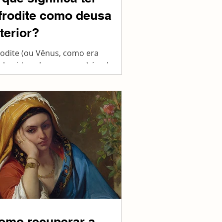
frodite como deusa
nterior?
rodite (ou Vênus, como era
nhecida pelos romanos) é a deusa
 beleza, da autoestima, do amor, da
nsorialidade e do prazer sexual.
omo recuperar a