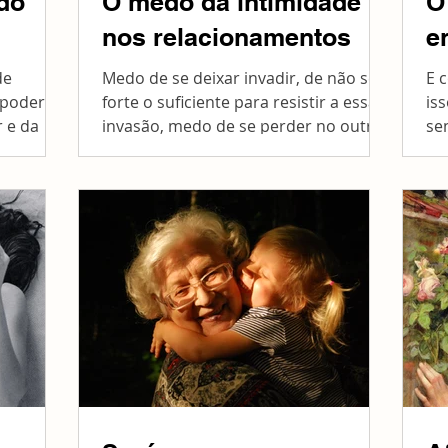
do
O medo da intimidade
O
nos relacionamentos
e
de
Medo de se deixar invadir, de não ser
E 
 poder
forte o suficiente para resistir a essa
iss
r e da
invasão, medo de se perder no outro
se
ua...
e nunca mais se...
co