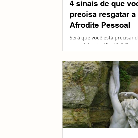
4 sinais de que vo
precisa resgatar a
Afrodite Pessoal
Será que você está precisan
o caminho de Afrodite? Como
deve ter lido em nossos posts
um Olimpo dentro de nós:...