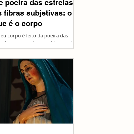
e poeira das estrelas
s fibras subjetivas: o
ue é o corpo
seu corpo é feito da poeira das
trelas e o que ele quer é te convidar
ra dançar. Dançar a dança cósmica
vida! É real. Depois de...