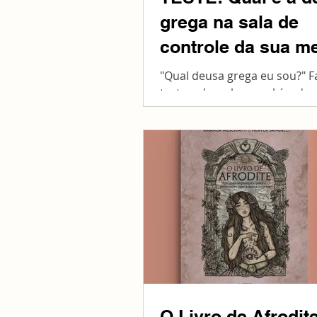
grega na sala de
controle da sua m
"Qual deusa grega eu sou?" F
teste e descubra qual é a de
sala de controle da sua ment
O Livro de Afrodit