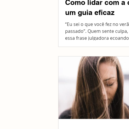
Como lidar com a 
um guia eficaz
“Eu sei o que você fez no ver
passado”. Quem sente culpa,
essa frase julgadora ecoando
própria cabeça na maior par
tempo,...