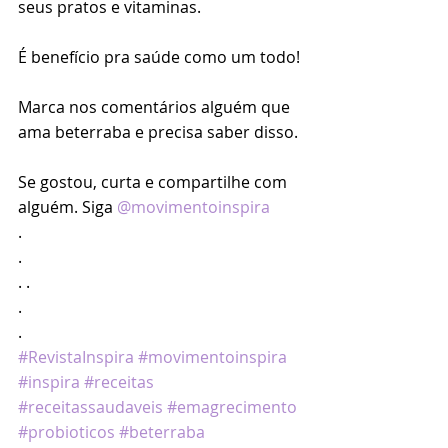
seus pratos e vitaminas.
É benefício pra saúde como um todo!
Marca nos comentários alguém que 
ama beterraba e precisa saber disso.
Se gostou, curta e compartilhe com 
alguém. Siga 
@movimentoinspira
.
.
. .
.
.
#RevistaInspira
#movimentoinspira
#inspira
#receitas
#receitassaudaveis
#emagrecimento
#probioticos
#beterraba