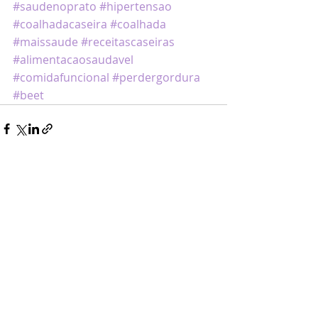
#saudenoprato
#hipertensao
#coalhadacaseira
#coalhada
#maissaude
#receitascaseiras
#alimentacaosaudavel
#comidafuncional
#perdergordura
#beet
Posts recentes
Ver tudo