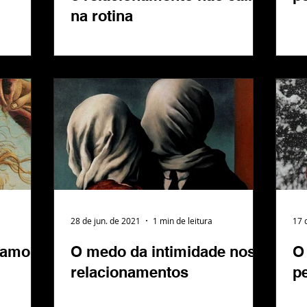
na rotina
28 de jun. de 2021
1 min de leitura
17 
 amor
O medo da intimidade nos
O
relacionamentos
pe