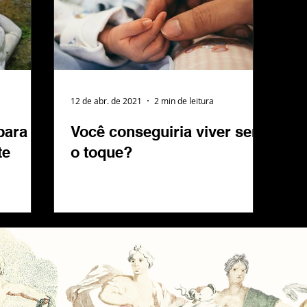
12 de abr. de 2021
2 min de leitura
para
Você conseguiria viver sem
te
o toque?