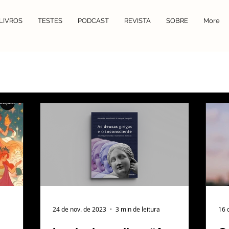
LIVROS
TESTES
PODCAST
REVISTA
SOBRE
More
24 de nov. de 2023
3 min de leitura
16 