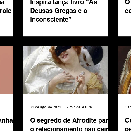
sa
Inspira lança livro “As
O 
role
Deusas Gregas e o
c
Inconsciente”
31 de ago. de 2021
2 min de leitura
10 
ganha
O segredo de Afrodite para
C
o relacionamento não cair
pe