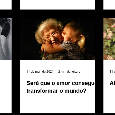
11 de mai. de 2021
2 min de leitura
11 
Será que o amor consegue
Af
transformar o mundo?