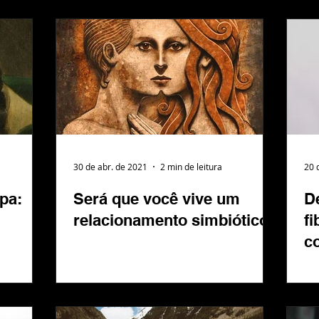
30 de abr. de 2021
2 min de leitura
20 
pa:
Será que você vive um
De
relacionamento simbiótico?
fi
c