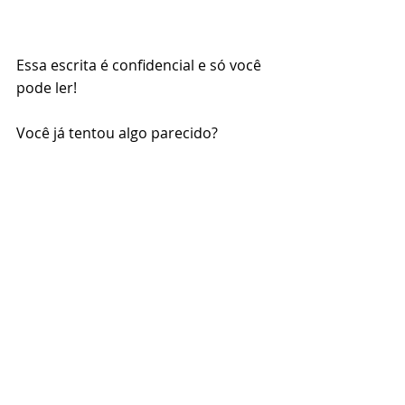
⠀⠀⠀
Essa escrita é confidencial e só você 
pode ler!
Você já tentou algo parecido? 
Conta pra gente nos comentários! 
Destaque
Posts recentes
Ver tudo