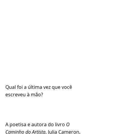
Qual foi a última vez que você 
escreveu à mão? 
⠀⠀⠀⠀⠀⠀⠀⠀⠀⠀⠀⠀⠀⠀⠀⠀⠀⠀⠀⠀⠀⠀⠀
⠀⠀⠀
A poetisa e autora do livro
 O 
Caminho do Artista
, Julia Cameron, 