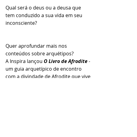
Qual será o deus ou a deusa que 
tem conduzido a sua vida em seu 
inconsciente?
Quer aprofundar mais nos 
conteúdos sobre arquétipos?
A Inspira lançou 
O Livro de Afrodite
 - 
um guia arquetípico de encontro 
com a divindade de Afrodite que vive 
em seu interior. Metade livro, 
metade caderno de escrita 
terapêutica, contém 233 exercícios e 
textos reflexivos e instigantes para 
conversar com o seu inconsciente e 
fazer a sua Afrodite sair da concha. 