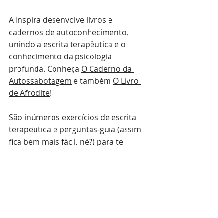
A Inspira desenvolve livros e 
cadernos de autoconhecimento, 
unindo a escrita terapêutica e o 
conhecimento da psicologia 
profunda. Conheça 
O Caderno da 
Autossabotagem
 e também 
O Livro 
de Afrodite
!
São inúmeros exercícios de escrita 
terapêutica e perguntas-guia (assim 
fica bem mais fácil, né?) para te 
ajudar a ouvir a sua voz interior e 
seguir a sua vida com mais 
compreensão, confiança e bem-
estar.
escrita terapêutica
escrita afetiva
escrita expressiva
escrita reflexiva