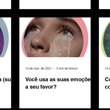
14 de mar. de 2021
3 min de leitura
14 
 (sua)
Você usa as suas emoções
C
a seu favor?
c