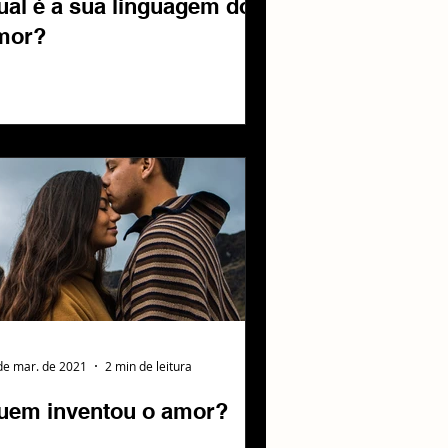
ual é a sua linguagem do
mor?
de mar. de 2021
2 min de leitura
uem inventou o amor?