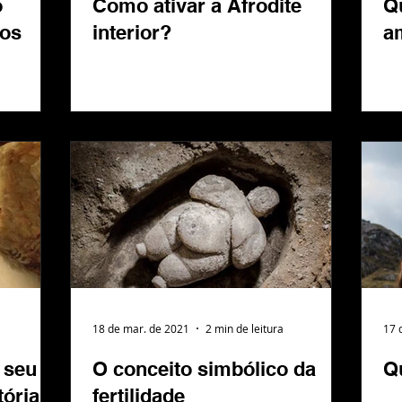
o
Como ativar a Afrodite
Q
hos
interior?
a
18 de mar. de 2021
2 min de leitura
17 
 seu
O conceito simbólico da
Q
tória
fertilidade