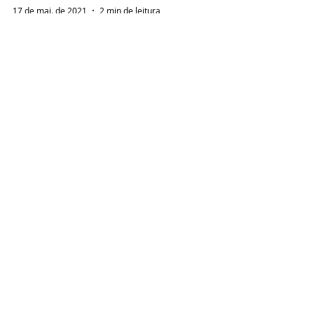
17 de mai. de 2021
2 min de leitura
Afrodite e o poder depreciado
do riso