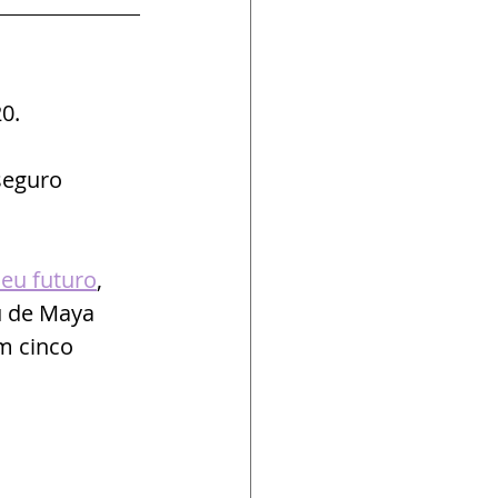
0. 
seguro 
seu futuro
, 
u de Maya 
m cinco 