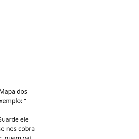
 Mapa dos 
xemplo: “ 
uarde ele 
so nos cobra 
, quem vai 