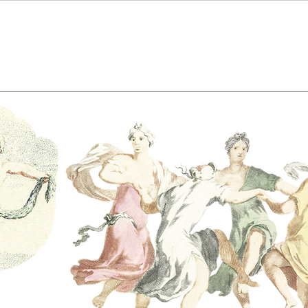
Rastreando os Deuses: A
Pare
Jornada Mitopoética para o
Mes
Autoconhecimento
Aut
Rees