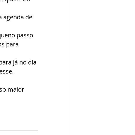
a agenda de 
queno passo 
s para 
ara já no dia 
esse.
sso maior 