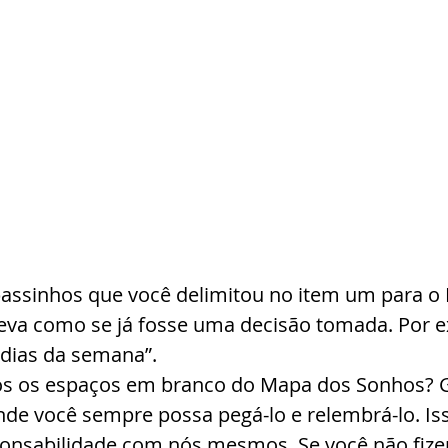
passinhos que você delimitou no item um para o
va como se já fosse uma decisão tomada. Por e
 dias da semana”.
s os espaços em branco do Mapa dos Sonhos? G
e você sempre possa pegá-lo e relembrá-lo. Is
onsabilidade com nós mesmos. Se você não fizer