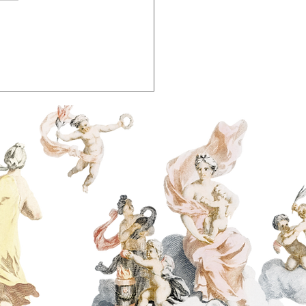
 de Sabotar a Si
mo: Como Vencer a
ossabotagem e
crever Sua História