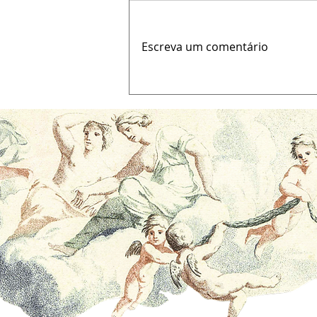
Escreva um comentário
Por que sua mente não
sustenta o foco (e como
sair da estagnação com
meditação guiada)