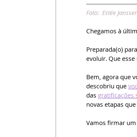
Foto:  
Estée Jansse
Chegamos à últim
Preparada(o) para
evoluir. Que esse
Bem, agora que v
descobriu que 
vo
das 
gratificações 
novas etapas que
Vamos firmar um c