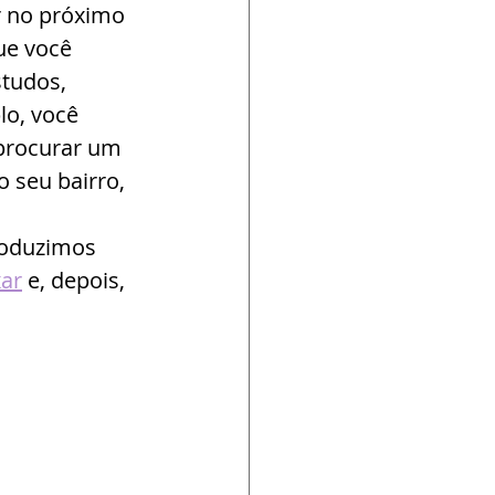
 no próximo 
ue você 
tudos, 
lo, você 
procurar um 
 seu bairro, 
roduzimos 
xar
 e, depois, 