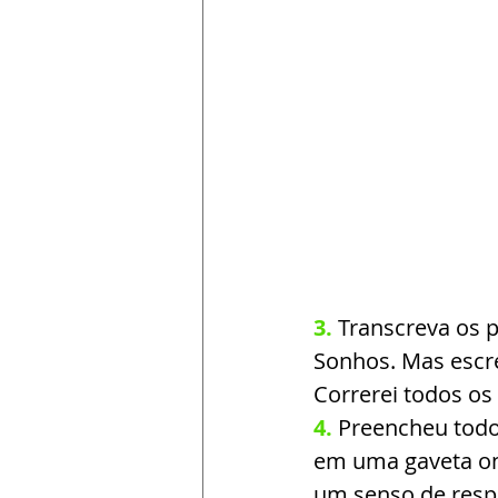
3.
Transcreva os 
Sonhos. Mas escre
Correrei todos os
4.
Preencheu todo
em uma gaveta ond
um senso de resp